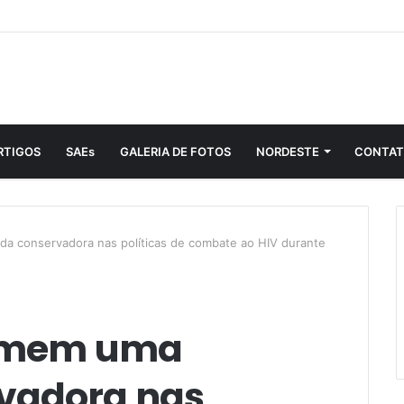
RTIGOS
SAEs
GALERIA DE FOTOS
NORDESTE
CONTA
da conservadora nas políticas de combate ao HIV durante
temem uma
vadora nas