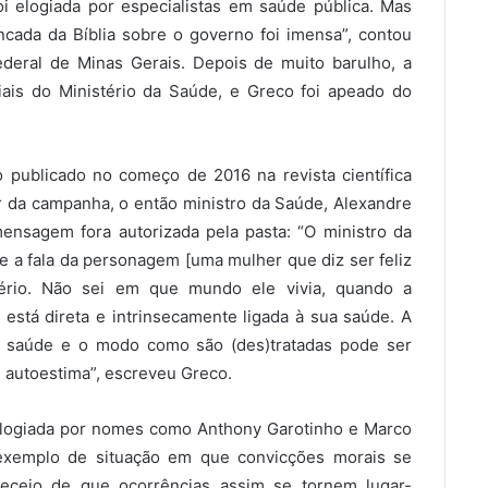
oi elogiada por especialistas em saúde pública. Mas
cada da Bíblia sobre o governo foi imensa”, contou
ederal de Minas Gerais. Depois de muito barulho, a
iais do Ministério da Saúde, e Greco foi apeado do
o publicado no começo de 2016 na revista científica
r da campanha, o então ministro da Saúde, Alexandre
ensagem fora autorizada pela pasta: “O ministro da
 a fala da personagem [uma mulher que diz ser feliz
tério. Não sei em que mundo ele vivia, quando a
 está direta e intrinsecamente ligada à sua saúde. A
de saúde e o modo como são (des)tratadas pode ser
e autoestima”, escreveu Greco.
 elogiada por nomes como Anthony Garotinho e Marco
 exemplo de situação em que convicções morais se
 receio de que ocorrências assim se tornem lugar-