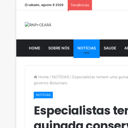
sábado, agosto 8 2026
Tendências
HOME
SOBRE NÓS
NOTÍCIAS
SAUDE
A
Home
/
NOTÍCIAS
/
Especialistas temem uma guina
governo Bolsonaro
NOTÍCIAS
Especialistas 
guinada conser