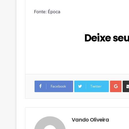
Fonte: Época
Deixe se
G
o
Facebook
Twitter
o
g
l
e
+
Vando Oliveira