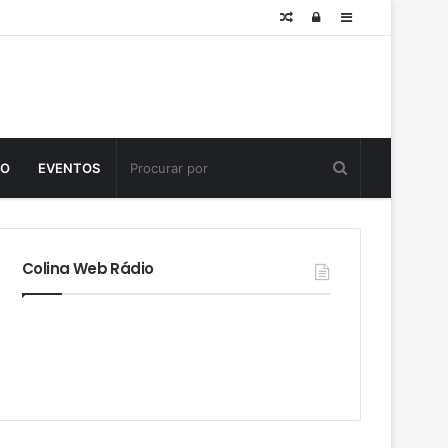
Posts
Log
Sidebar
aleatórios
in
TO
EVENTOS
Colina Web Rádio