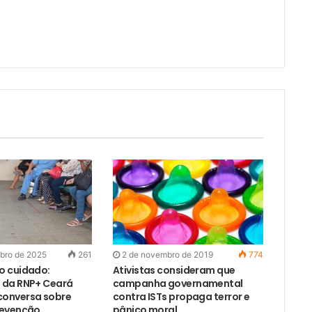
m
a
i
l
bro de 2025
261
2 de novembro de 2019
774
o cuidado:
Ativistas consideram que
 da RNP+ Ceará
campanha governamental
onversa sobre
contra ISTs propaga terror e
revenção
pânico moral