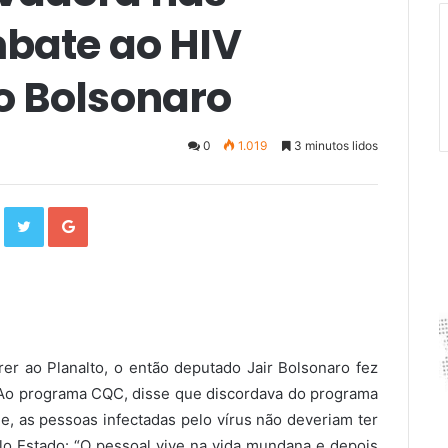
mbate ao HIV
o Bolsonaro
0
1.019
3 minutos lidos
F
T
G
a
w
o
c
i
o
e
t
g
b
t
l
o
e
e
o
r
+
k
er ao Planalto, o então deputado Jair Bolsonaro fez
Ao programa CQC, disse que discordava do programa
e, as pessoas infectadas pelo vírus não deveriam ter
elo Estado: “O pessoal vive na vida mundana e depois