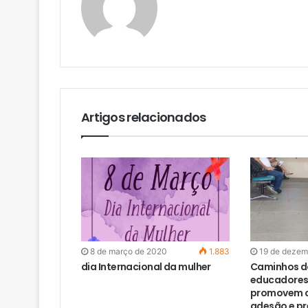
Artigos relacionados
8 de março de 2020
1.883
19 de dezem
dia Internacional da mulher
Caminhos d
educadores
promovem c
adesão e p