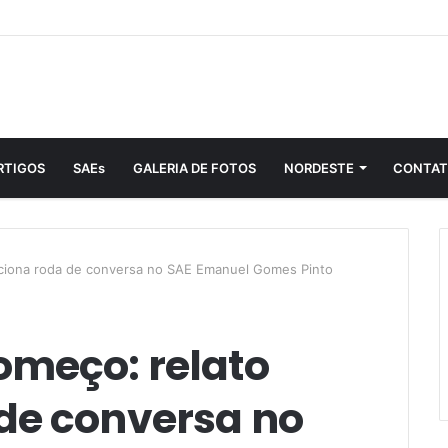
RTIGOS
SAEs
GALERIA DE FOTOS
NORDESTE
CONTA
ciona roda de conversa no SAE Emanuel Gomes Pinto
omeço: relato
de conversa no