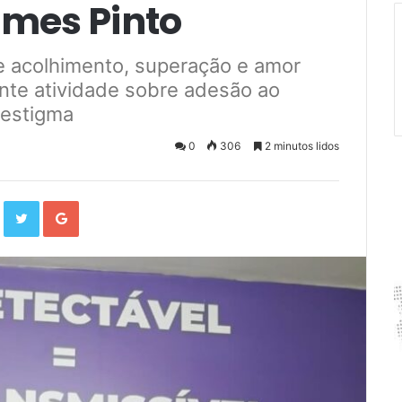
mes Pinto
de acolhimento, superação e amor
ante atividade sobre adesão ao
 estigma
0
306
2 minutos lidos
F
T
G
a
w
o
c
i
o
e
t
g
b
t
l
o
e
e
o
r
+
k