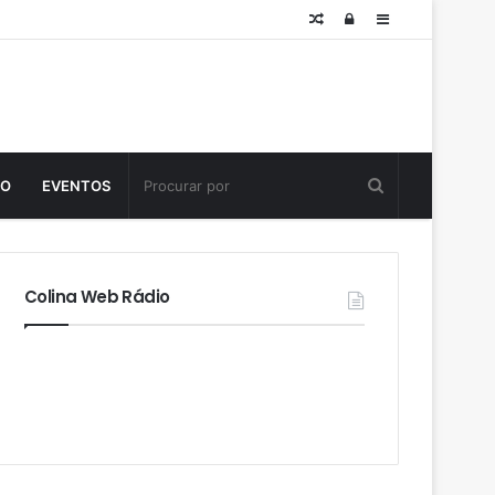
Posts
Log
Sidebar
aleatórios
in
TO
EVENTOS
Colina Web Rádio