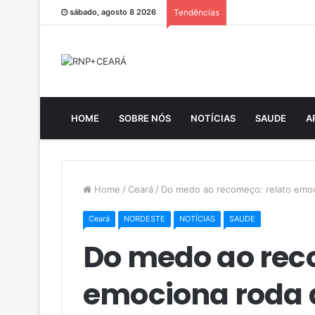
sábado, agosto 8 2026
Tendências
HOME
SOBRE NÓS
NOTÍCIAS
SAUDE
A
Home
/
Ceará
/
Do medo ao recomeço: relato emo
Ceará
NORDESTE
NOTÍCIAS
SAUDE
Do medo ao rec
emociona roda 