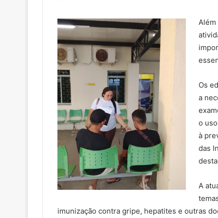
Além 
ativi
impor
essen
Os ed
a nec
exame
o uso
à pre
das I
desta
A atu
temas
imunização contra gripe, hepatites e outras 