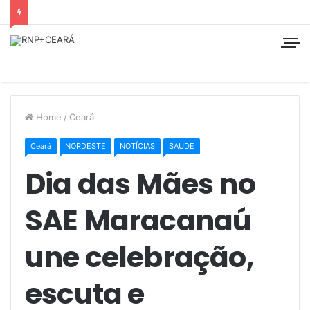
Home
/
Ceará
Ceará
NORDESTE
NOTÍCIAS
SAUDE
Dia das Mães no
SAE Maracanaú
une celebração,
escuta e