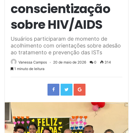
conscientização
sobre HIV/AIDS
Usuários participaram de momento de
acolhimento com orientações sobre adesão
ao tratamento e prevenção das ISTs
Vanessa Campos
20 de maio de 2026
0
314
1 minuto de leitura
F
T
G
a
w
o
c
i
o
e
t
g
b
t
l
o
e
e
o
r
+
k