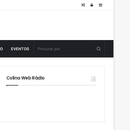
Posts
Log
Sidebar
aleatórios
in
TO
EVENTOS
Colina Web Rádio