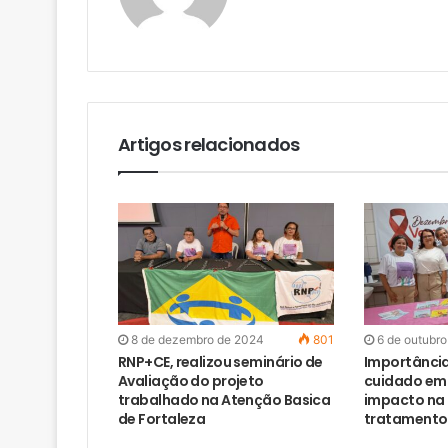
Artigos relacionados
8 de dezembro de 2024
801
6 de outubr
RNP+CE, realizou seminário de
Importância
Avaliação do projeto
cuidado em 
trabalhado na Atenção Basica
impacto na
de Fortaleza
tratamento 