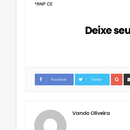
*RNP CE
Deixe se
G
o
Facebook
Twitter
o
g
l
e
+
Vando Oliveira