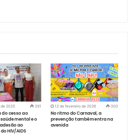
i
l
o de 2025
391
12 de fevereiro de 2026
300
 do cesso ao
No ritmo do Carnaval, a
saúde mental e o
prevenção também entra na
 adesão ao
avenida
do HIV/AIDS