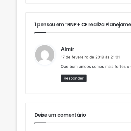
1 pensou em “RNP + CE realiza Planejam
d
Almir
i
17 de fevereiro de 2019 às 21:01
s
Que bom unidos somos mais fortes e c
s
e
Responder
:
Deixe um comentário