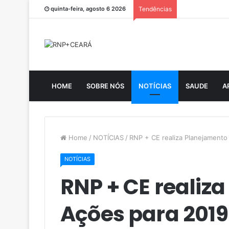
quinta-feira, agosto 6 2026
Tendências
HOME
SOBRE NÓS
NOTÍCIAS
SAUDE
A
Home
/
NOTÍCIAS
/
RNP + CE realiza Planejamento
NOTÍCIAS
RNP + CE realiz
Ações para 2019