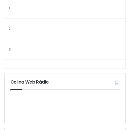
1
2
3
4
Colina Web Rádio