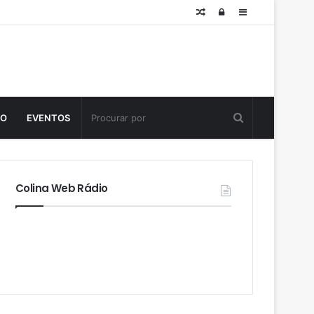
Posts
Log
Sidebar
aleatórios
in
TO
EVENTOS
Colina Web Rádio