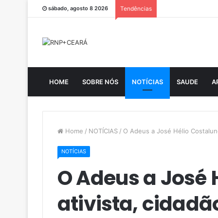
sábado, agosto 8 2026
Tendências
HOME
SOBRE NÓS
NOTÍCIAS
SAUDE
A
Home
/
NOTÍCIAS
/
O Adeus a José Hélio Costalun
NOTÍCIAS
O Adeus a José 
ativista, cidad