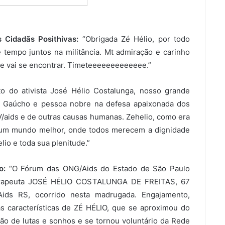
 Cidadãs Posithivas:
“Obrigada Zé Hélio, por todo
tempo juntos na militância. Mt admiração e carinho
nte vai se encontrar. Timeteeeeeeeeeeeee.”
 do ativista José Hélio Costalunga, nosso grande
s. Gaúcho e pessoa nobre na defesa apaixonada dos
/aids e de outras causas humanas. Zehelio, como era
r um mundo melhor, onde todos merecem a dignidade
lio e toda sua plenitude.”
o:
“O Fórum das ONG/Aids do Estado de São Paulo
eterapeuta JOSÉ HÉLIO COSTALUNGA DE FREITAS, 67
ids RS, ocorrido nesta madrugada. Engajamento,
características de ZÉ HÉLIO, que se aproximou do
ção de lutas e sonhos e se tornou voluntário da Rede