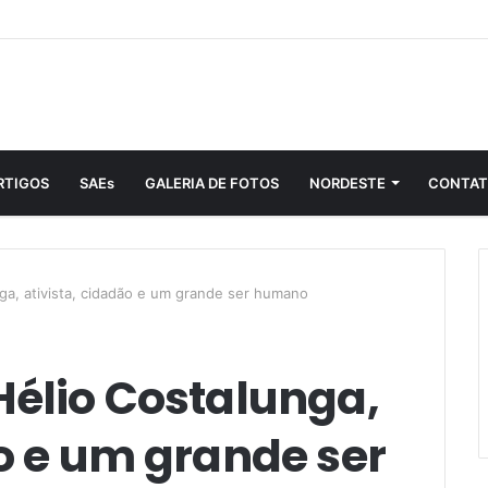
RTIGOS
SAEs
GALERIA DE FOTOS
NORDESTE
CONTA
ga, ativista, cidadão e um grande ser humano
Hélio Costalunga,
ão e um grande ser