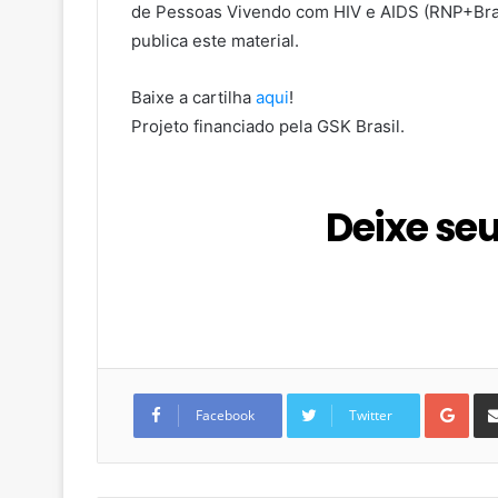
de Pessoas Vivendo com HIV e AIDS (RNP+Bras
publica este material.
Baixe a cartilha
aqui
!
Projeto financiado pela GSK Brasil.
Deixe se
G
o
Facebook
Twitter
o
g
l
e
+