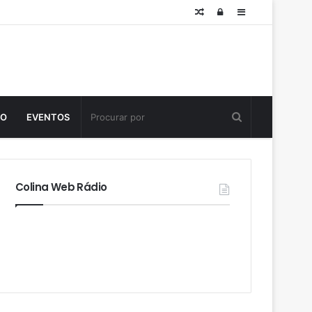
Posts
Log
Sidebar
aleatórios
in
TO
EVENTOS
Colina Web Rádio