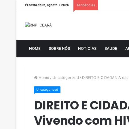
sexta-feira, agosto 7 2026
Tendências
HOME
SOBRE NÓS
NOTÍCIAS
SAUDE
A
Home
/
Uncategorized
/
DIREITO E CIDADANIA das
Uncategorized
DIREITO E CIDA
Vivendo com HI