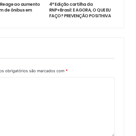
 Reage ao aumento
4ª Edição cartilha da
m de ônibus em
RNP+Brasil: E AGORA, O QUE EU
FAÇO? PREVENÇÃO POSITHIVA
s obrigatórios são marcados com
*