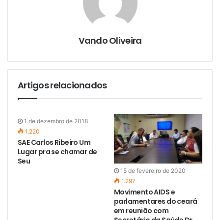
e
-
m
a
i
l
Vando Oliveira
Artigos relacionados
1 de dezembro de 2018
1.220
SAE Carlos Ribeiro Um
Lugar pra se chamar de
Seu
15 de fevereiro de 2020
1.297
Movimento AIDS e
parlamentares do ceará
em reunião com