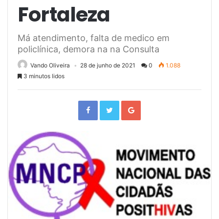
Fortaleza
Má atendimento, falta de medico em
policlínica, demora na na Consulta
Vando Oliveira
28 de junho de 2021
0
1.088
3 minutos lidos
F
T
G
a
w
o
c
i
o
e
t
g
b
t
l
o
e
e
o
r
+
k