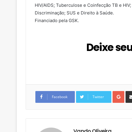
HIV/AIDS; Tuberculose e Coinfecção TB e HIV; 
Discriminação; SUS e Direito à Saúde.
Financiado pela GSK.
Deixe se
G
o
Facebook
Twitter
o
g
l
e
+
Vando Oliveira