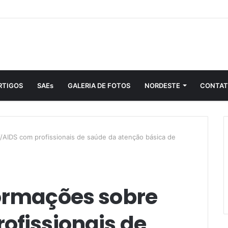
RTIGOS
SAEs
GALERIA DE FOTOS
NORDESTE
CONTA
/AIDS com profissionais de saúde da atenção básica de
formações sobre
ofissionais de