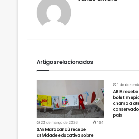
Artigos relacionados
1 de dezemb
ABIA recebe
boletim epi
chama a at
conservado
país
23 de março de 2026
184
SAE Maracanaú recebe
atividade educativa sobre