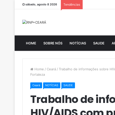
sábado, agosto 8 2026
Tendências
HOME
SOBRE NÓS
NOTÍCIAS
SAUDE
A
Home
/
Ceará
/
Trabalho de informações sobre HIV
Fortaleza
Ceará
NOTÍCIAS
SAUDE
Trabalho de in
HIV/AIDS com pr