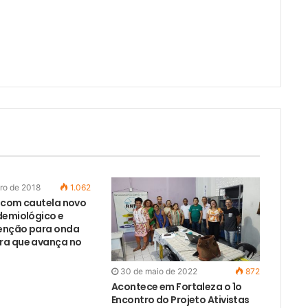
a
e
-
m
a
i
l
ro de 2018
1.062
 com cautela novo
demiológico e
enção para onda
ra que avança no
30 de maio de 2022
872
Acontece em Fortaleza o 1o
Encontro do Projeto Ativistas