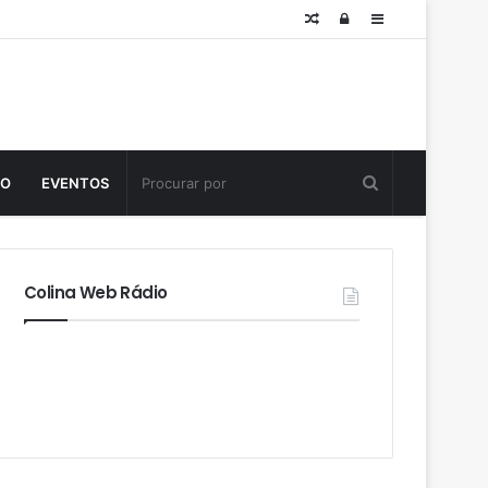
Posts
Log
Sidebar
aleatórios
in
TO
EVENTOS
Colina Web Rádio