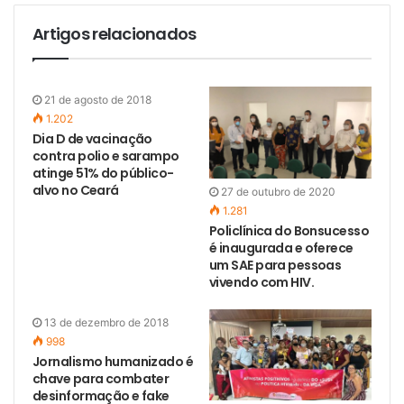
Artigos relacionados
21 de agosto de 2018
1.202
Dia D de vacinação
contra polio e sarampo
atinge 51% do público-
alvo no Ceará
27 de outubro de 2020
1.281
Policlínica do Bonsucesso
é inaugurada e oferece
um SAE para pessoas
vivendo com HIV.
13 de dezembro de 2018
998
Jornalismo humanizado é
chave para combater
desinformação e fake