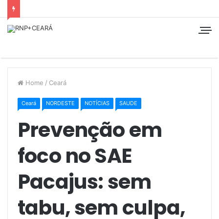
Home
/
Ceará
Ceará
NORDESTE
NOTÍCIAS
SAUDE
Prevenção em
foco no SAE
Pacajus: sem
tabu, sem culpa,