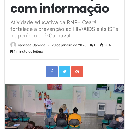
com informação
Atividade educativa da RNP+ Ceará
fortalece a prevenção ao HIV/AIDS e às ISTs
no período pré-Carnaval
Vanessa Campos
29 de janeiro de 2026
0
204
1 minuto de leitura
F
T
G
a
w
o
c
i
o
e
t
g
b
t
l
o
e
e
o
r
+
k