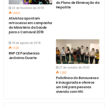
do Plano de Eliminação da
Hepatite
23 de fevereiro de 2019
1.003
Ativistas apontam
retrocesso em campanha
do Ministério da Saúde
para o Carnaval 2019
18 de agosto de 2018
1.124
RNP CE Parabeniza
Jerônimo Duarte
27 de outubro de 2020
1.282
Policlínica do Bonsucesso
é inaugurada e oferece
um SAE para pessoas
vivendo com HIV.