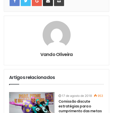
o
m
p
g
p
r
l
a
i
e
r
m
+
t
i
i
r
l
h
a
r
v
i
a
e
-
m
a
i
l
Vando Oliveira
Artigos relacionados
17 de agosto de 2018
953
Comissão discute
estratégias para o
cumprimento das metas