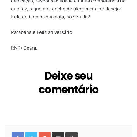
dedicação, responsabilidade e muita competência no
que faz, o que nos enche de alegria em lhe desejar
tudo de bom na sua data, no seu dia!
Parabéns e Feliz aniversário
RNP+Ceará.
Deixe seu
comentário
G
C
I
o
o
m