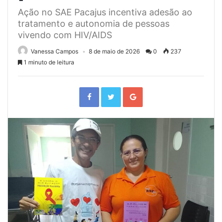
Ação no SAE Pacajus incentiva adesão ao
tratamento e autonomia de pessoas
vivendo com HIV/AIDS
Vanessa Campos
8 de maio de 2026
0
237
1 minuto de leitura
F
T
G
a
w
o
c
i
o
e
t
g
b
t
l
o
e
e
o
r
+
k