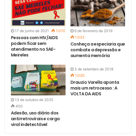
17 de junho de 2021
1.070
6 de fevereiro de 2019
Pessoas com HIV/AIDS
1.032
podem ficar sem
Conheça a especiaria que
atendimento no SAE-
combate a depressão e
Meireles
aumenta memória
3 de setembro de 2018
1.030
Drauzio Varella aponta
mais um retrocesso : A
VOLTA DA AIDS
13 de outubro de 2025
400
Adesão, uso diário dos
antirretrovirais e carga
viral indetectável