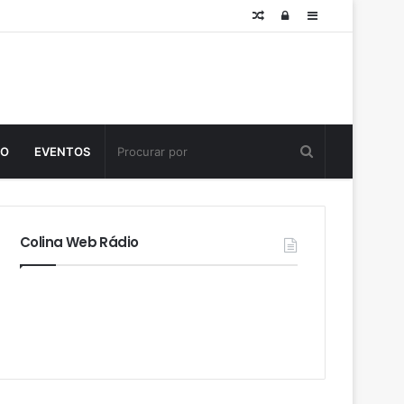
Posts
Log
Sidebar
aleatórios
in
TO
EVENTOS
Colina Web Rádio