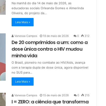
Na manhã do dia 14 de maio de 2026, as
educadoras sociais Orleanda Gomes e Almerinda
Oliveira, do projeto da…
Leia Mais »
Vanessa Campos
19 de maio de 2026
0
312
De 20 comprimidos a um: como a
dose única contra o HIV mudou
minha vida
O Brasil, pioneiro no combate ao HIV/Aids, avança
com a terapia dupla de dose única, agora disponível
no SUS para…
Leia Mais »
Vanessa Campos
15 de maio de 2026
0
215
I = ZERO: a ciência que transforma