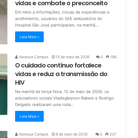
vidas e combate o preconceito
Em meio a informações, trocas de experiências e
acolhimento, usuários do SAE ambulatório do
Hospital São José participaram, na manhã…
Leia Mais »
Vanessa Campos
15 de maio de 2026
0
186
O cuidado contínuo fortalece
vidas e reduz a transmissão do
HIV
Na manhã da terça-feira, 12 de maio de 2026, os
educadores sociais Vladisgleyson Rabelo e Rodrigo
Delgado realizaram uma roda…
Leia Mais »
Vanessa Campos
8 de maio de 2026
0
237