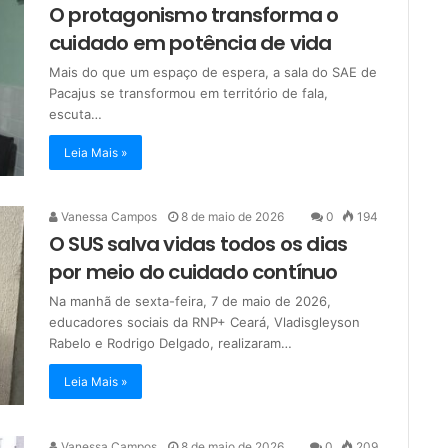
O protagonismo transforma o
cuidado em potência de vida
Mais do que um espaço de espera, a sala do SAE de
Pacajus se transformou em território de fala,
escuta…
Leia Mais »
Vanessa Campos
8 de maio de 2026
0
194
O SUS salva vidas todos os dias
por meio do cuidado contínuo
Na manhã de sexta-feira, 7 de maio de 2026,
educadores sociais da RNP+ Ceará, Vladisgleyson
Rabelo e Rodrigo Delgado, realizaram…
Leia Mais »
Vanessa Campos
8 de maio de 2026
0
209