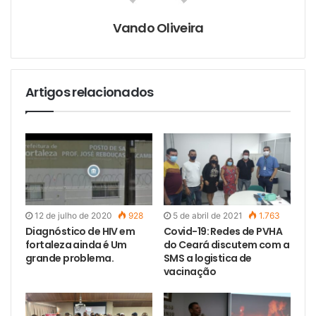
i
l
Vando Oliveira
Artigos relacionados
12 de julho de 2020
928
5 de abril de 2021
1.763
Diagnóstico de HIV em
Covid-19: Redes de PVHA
fortaleza ainda é Um
do Ceará discutem com a
grande problema.
SMS a logistica de
vacinação