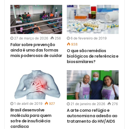
27 de março de 2026
256
6 de fevereiro de 2019
Falar sobre prevenção
938
ainda é uma das formas
O que são remédios
mais poderosas de cuidar
biológicos de referência e
biossimilares?
1 de abril de 2019
927
21 de janeiro de 2026
276
Brasil desenvolve
A arte como refúgio e
molécula para quem
autonomia na adesão ao
sofre de insuficiêcia
tratamento do HIV/AIDS
cardíaca