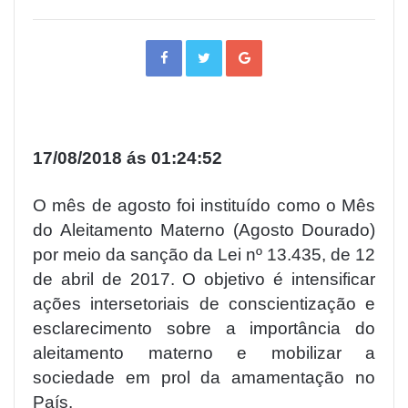
F
T
G
a
w
o
c
i
o
e
t
g
b
t
l
o
e
e
o
r
+
k
17/08/2018 ás 01:24:52
O mês de agosto foi instituído como o Mês
do Aleitamento Materno (Agosto Dourado)
por meio da sanção da Lei nº 13.435, de 12
de abril de 2017. O objetivo é intensificar
ações intersetoriais de conscientização e
esclarecimento sobre a importância do
aleitamento materno e mobilizar a
sociedade em prol da amamentação no
País.