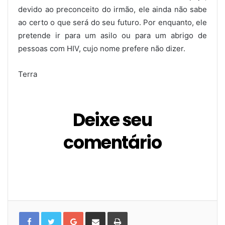
devido ao preconceito do irmão, ele ainda não sabe
ao certo o que será do seu futuro. Por enquanto, ele
pretende ir para um asilo ou para um abrigo de
pessoas com HIV, cujo nome prefere não dizer.
Terra
Deixe seu
comentário
G
C
I
o
o
m
o
m
p