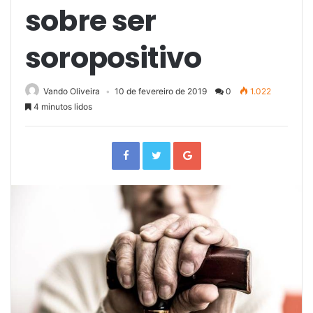
sobre ser
soropositivo
Vando Oliveira
10 de fevereiro de 2019
0
1.022
4 minutos lidos
F
T
G
a
w
o
c
i
o
e
t
g
b
t
l
o
e
e
o
r
+
k