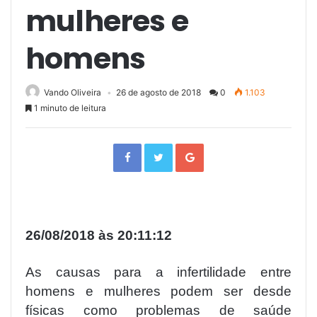
mulheres e
homens
Vando Oliveira
26 de agosto de 2018
0
1.103
1 minuto de leitura
F
T
G
a
w
o
c
i
o
e
t
g
b
t
l
o
e
e
o
r
+
k
26/08/2018 às 20:11:12
As causas para a infertilidade entre
homens e mulheres podem ser desde
físicas como problemas de saúde