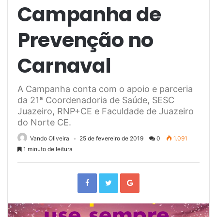
Campanha de
Prevenção no
Carnaval
A Campanha conta com o apoio e parceria
da 21ª Coordenadoria de Saúde, SESC
Juazeiro, RNP+CE e Faculdade de Juazeiro
do Norte CE.
Vando Oliveira
25 de fevereiro de 2019
0
1.091
1 minuto de leitura
F
T
G
a
w
o
c
i
o
e
t
g
b
t
l
o
e
e
o
r
+
k