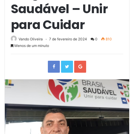
Saudável – Unir
para Cuidar
Vando Oliveira
7 de fevereiro de 2024
0
810
Menos de um minuto
F
T
G
a
w
o
c
i
o
e
t
g
b
t
l
o
e
e
o
r
+
k