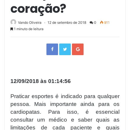
coração?
Vando Oliveira
12 de setembro de 2018
0
911
1 minuto de leitura
F
T
G
a
w
o
c
i
o
e
t
g
b
t
l
o
e
e
o
r
+
k
12/09/2018 às 01:14:56
Praticar esportes é indicado para qualquer
pessoa. Mais importante ainda para os
cardiopatas. Para isso, é essencial
consultar um médico e saber quais as
limitações de cada paciente e quais