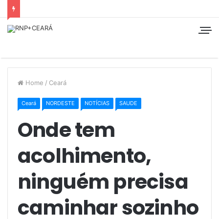
Home
/
Ceará
Ceará
NORDESTE
NOTÍCIAS
SAUDE
Onde tem
acolhimento,
ninguém precisa
caminhar sozinho