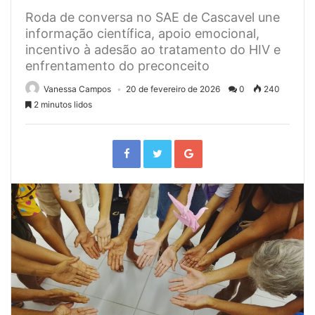
Roda de conversa no SAE de Cascavel une
informação científica, apoio emocional,
incentivo à adesão ao tratamento do HIV e
enfrentamento do preconceito
Vanessa Campos
20 de fevereiro de 2026
0
240
2 minutos lidos
F
T
G
a
w
o
c
i
o
e
t
g
b
t
l
o
e
e
o
r
+
k